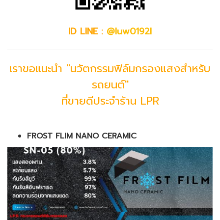
ID LINE :
@luw0192l
เราขอแนะนำ "นวัตกรรมฟิล์มกรองแสงสำหรับ
รถยนต์"
ที่ขายดีประจำร้าน LPR
FROST FLIM NANO CERAMIC