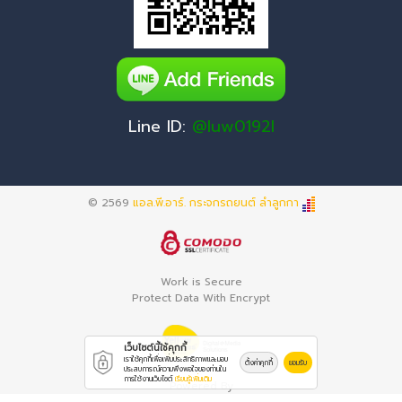
Line ID:
@luw0192l
© 2569
แอล.พี.อาร์. กระจกรถยนต์ ลำลูกกา
Work is Secure
Protect Data With Encrypt
เว็บไซต์นี้ใช้คุกกี้
เราใช้คุกกี้เพื่อเพิ่มประสิทธิภาพและมอบ
ตั้งค่าคุกกี้
ยอมรับ
ประสบการณ์ความพึงพอใจของท่านใน
การใช้งานเว็บไซต์
เรียนรู้เพิ่มเติม
Powered By
Thailand YellowPages