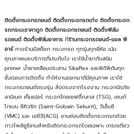
ติดตั้งกระจกรถยนต์ ติดตั้งกระจกรถเก๋ง ติดตั้งกระจก
รถกระบะราคาถูก ติดตั้งกระจกรถยนต์ ติดตั้งฟิล์ม
รถยนต์ ติดตั้งฟิล์มอาคาร
ที่
ร้านกระจกรถยนต์-แอล พี
อาร์
ทางร้านมีสต็อก กระจกรถ ทุกรุ่นทุกยี่ห้อ เน้น
คุณภาพและบริการที่ประทับใจ เราใช้น้ำยากันสนิม
primer น้ำยาเคลือบประสาน Sikaflex และพิถีพิถันทุก
ขั้นตอนการติดตั้ง ทำให้งานออกมาดีมีคุณภาพ เราใช้
กระจกรถยนต์ตรงรุ่น สั่งตรงจากโรงงาน กระจกนิรภัย
ลามิเนต เท็มเปอร์ กระจกไทยเซฟตี้กลาส (TSG), เซนต์
โกเบน ซีคิวริท (Saint-Gobain Sekurit), วีเอ็มซี
(VMC) และ เอซีจี(ACG) งานซ่อมติดตั้งกระจกรถด้วย
กาวโพลียูรีเทนสำหรับติดกระจกรถโดยเฉพาะ เกรดเดียว