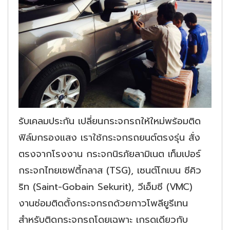
รับเคลมประกัน เปลี่ยนกระจกรถให้ใหม่พร้อมติด
ฟิล์มกรองแสง เราใช้กระจกรถยนต์ตรงรุ่น สั่ง
ตรงจากโรงงาน กระจกนิรภัยลามิเนต เท็มเปอร์
กระจกไทยเซฟตี้กลาส (TSG), เซนต์โกเบน ซีคิว
ริท (Saint-Gobain Sekurit), วีเอ็มซี (VMC)
งานซ่อมติดตั้งกระจกรถด้วยกาวโพลียูรีเทน
สำหรับติดกระจกรถโดยเฉพาะ เกรดเดียวกับ